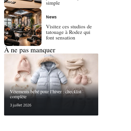
simple
News
Visitez ces studios de
tatouage à Rodez qui
font sensation
À ne pas manquer
Vêtements bébé pour l’hiver : checklist
complète
3 juillet 2026