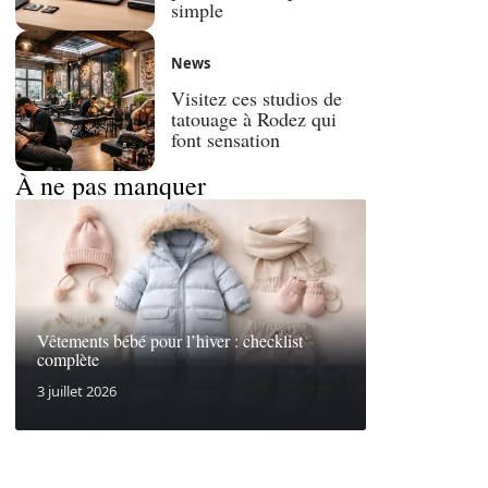
simple
News
Visitez ces studios de
tatouage à Rodez qui
font sensation
À ne pas manquer
Vêtements bébé pour l’hiver : checklist
complète
3 juillet 2026