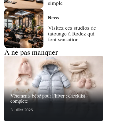
simple
News
Visitez ces studios de
tatouage à Rodez qui
font sensation
À ne pas manquer
Vêtements bébé pour l’hiver : checklist
complète
3 juillet 2026