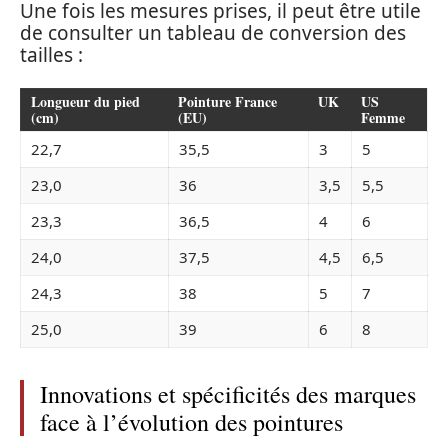
Une fois les mesures prises, il peut être utile
de consulter un tableau de conversion des
tailles :
Longueur du pied
Pointure France
UK
US
(cm)
(EU)
Femme
22,7
35,5
3
5
23,0
36
3,5
5,5
23,3
36,5
4
6
24,0
37,5
4,5
6,5
24,3
38
5
7
25,0
39
6
8
Innovations et spécificités des marques
face à l’évolution des pointures