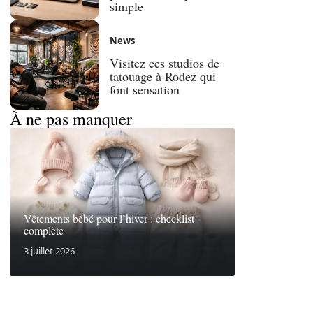
simple
News
Visitez ces studios de
tatouage à Rodez qui
font sensation
À ne pas manquer
Vêtements bébé pour l’hiver : checklist
complète
3 juillet 2026