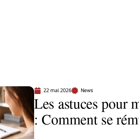
s
Shopping
22 mai 2026
News
Les astuces pour 
: Comment se rém