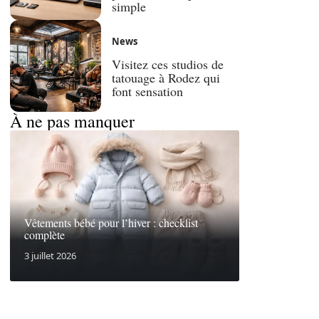
simple
News
Visitez ces studios de
tatouage à Rodez qui
font sensation
À ne pas manquer
Vêtements bébé pour l’hiver : checklist
complète
3 juillet 2026