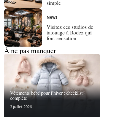
simple
News
Visitez ces studios de
tatouage à Rodez qui
font sensation
À ne pas manquer
Vêtements bébé pour l’hiver : checklist
complète
3 juillet 2026