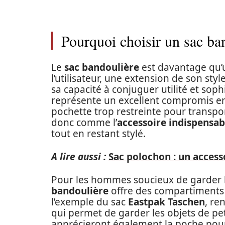
Pourquoi choisir un sac b
Le
sac bandoulière
est davantage qu’un
l’utilisateur, une extension de son sty
sa capacité à conjuguer utilité et sophi
représente un excellent compromis ent
pochette trop restreinte pour transpor
donc comme l’
accessoire indispens
tout en restant stylé.
A lire aussi :
Sac polochon : un access
Pour les hommes soucieux de garder l
bandoulière
offre des compartiments i
l’exemple du sac
Eastpak Taschen
, re
qui permet de garder les objets de pe
apprécieront également la poche pou