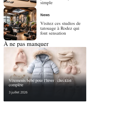
simple
News
Visitez ces studios de
tatouage à Rodez qui
font sensation
À ne pas manquer
Vêtements bébé pour l’hiver : checklist
complète
3 juillet 2026