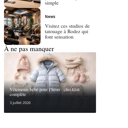
simple
News
Visitez ces studios de
tatouage à Rodez qui
font sensation
À ne pas manquer
Vêtements bébé pour l’hiver : checklist
complète
3 juillet 2026