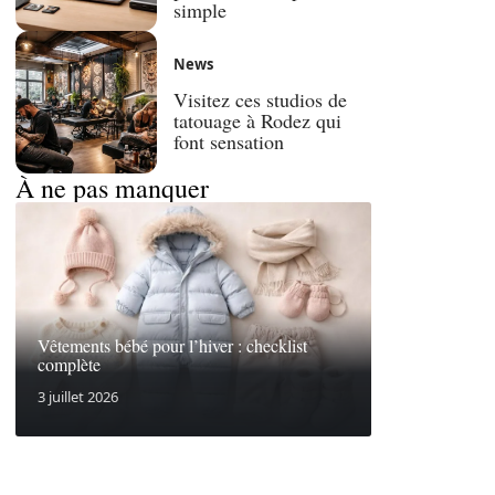
simple
News
Visitez ces studios de
tatouage à Rodez qui
font sensation
À ne pas manquer
Vêtements bébé pour l’hiver : checklist
complète
3 juillet 2026